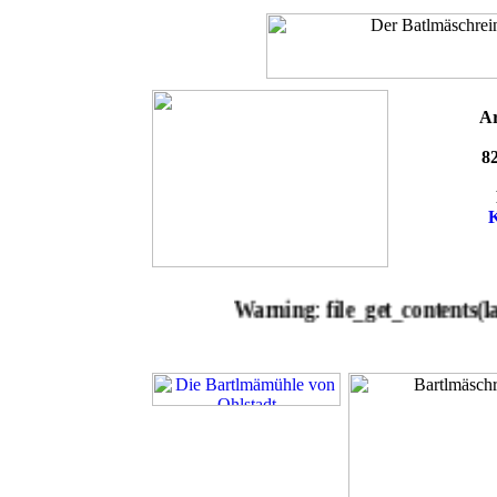
Ar
8
Warning
: file_get_contents(lauft